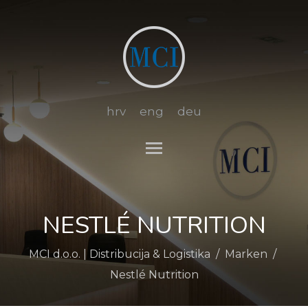
hrv
eng
deu
Toggle main menu visibi
NESTLÉ NUTRITION
MCI d.o.o. | Distribucija & Logistika
/
Marken
/
Nestlé Nutrition