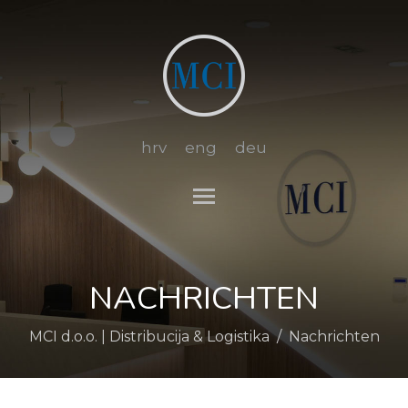
hrv
eng
deu
Toggle main menu visibi
NACHRICHTEN
MCI d.o.o. | Distribucija & Logistika
/
Nachrichten