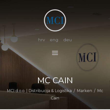
hrv
eng
deu
Toggle main menu visibi
MC CAIN
MCI d.o.o. | Distribucija & Logistika
/
Marken
/
Mc
Cain