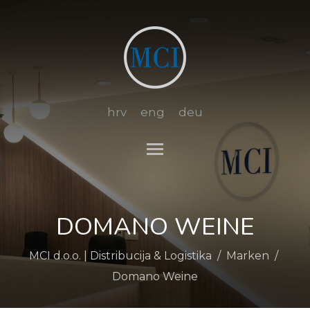
hrv
eng
deu
Toggle main menu visibi
DOMANO WEINE
MCI d.o.o. | Distribucija & Logistika
/
Marken
/
Domano Weine