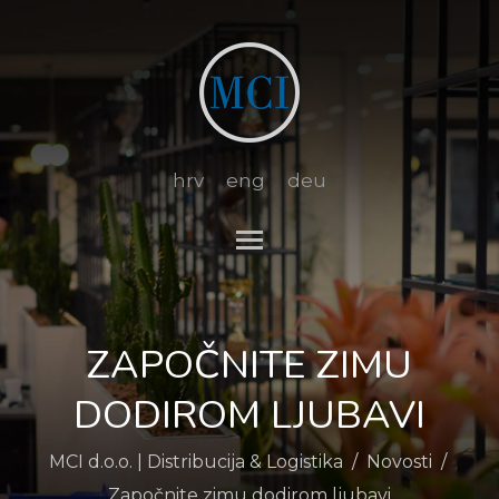
hrv
eng
deu
Toggle main menu visibi
ZAPOČNITE ZIMU
DODIROM LJUBAVI
MCI d.o.o. | Distribucija & Logistika
/
Novosti
/
Započnite zimu dodirom ljubavi