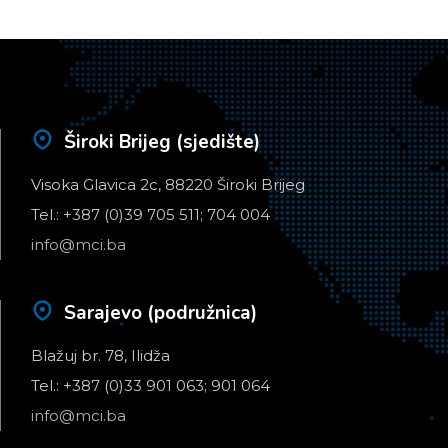
Široki Brijeg (sjedište)
Visoka Glavica 2c, 88220 Široki Brijeg
Tel.: +387 (0)39 705 511; 704 004
info@mci.ba
Sarajevo (podružnica)
Blažuj br. 78, Ilidža
Tel.: +387 (0)33 901 063; 901 064
info@mci.ba