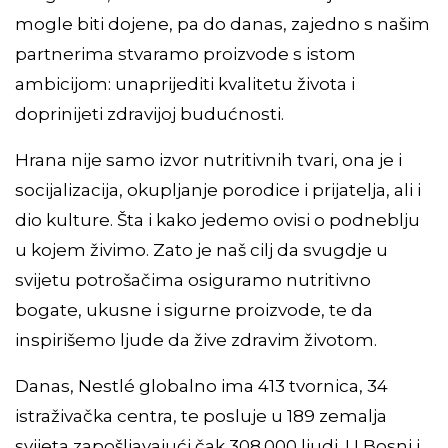
mogle biti dojene, pa do danas, zajedno s našim
partnerima stvaramo proizvode s istom
ambicijom: unaprijediti kvalitetu života i
doprinijeti zdravijoj budućnosti.
Hrana nije samo izvor nutritivnih tvari, ona je i
socijalizacija, okupljanje porodice i prijatelja, ali i
dio kulture. Šta i kako jedemo ovisi o podneblju
u kojem živimo. Zato je naš cilj da svugdje u
svijetu potrošačima osiguramo nutritivno
bogate, ukusne i sigurne proizvode, te da
inspirišemo ljude da žive zdravim životom.
Danas, Nestlé globalno ima 413 tvornica, 34
istraživačka centra, te posluje u 189 zemalja
svijeta zapošljavajući čak 308.000 ljudi. U Bosni i