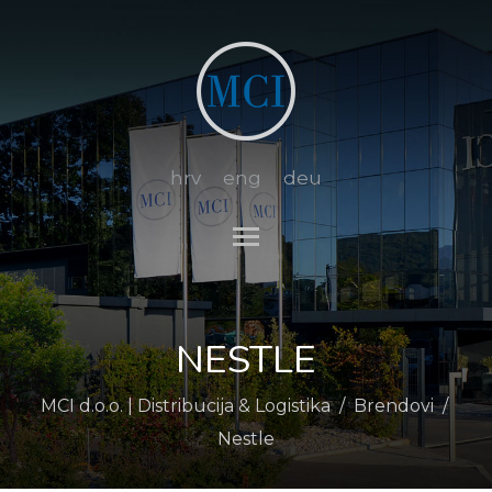
hrv
eng
deu
Toggle main menu visibi
NESTLE
MCI d.o.o. | Distribucija & Logistika
/
Brendovi
/
Nestle