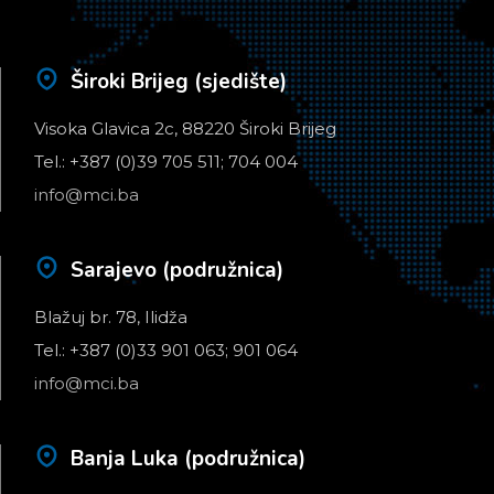
Široki Brijeg (sjedište)
Visoka Glavica 2c, 88220 Široki Brijeg
Tel.: +387 (0)39 705 511; 704 004
info@mci.ba
Sarajevo (podružnica)
Blažuj br. 78, Ilidža
Tel.: +387 (0)33 901 063; 901 064
info@mci.ba
Banja Luka (podružnica)