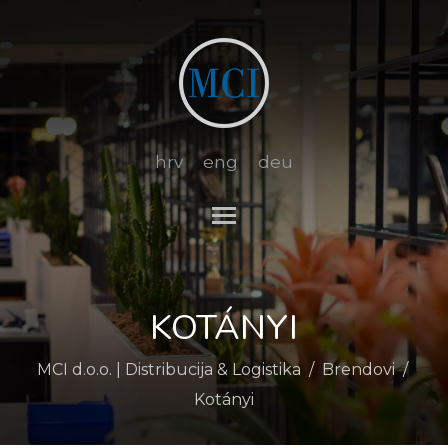
hrv
eng
deu
Toggle main menu visibi
KOTÁNYI
MCI d.o.o. | Distribucija & Logistika
/
Brendovi
/
Kotányi